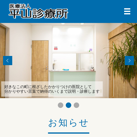
メ
好きなこの町に根ざしたかかりつけの医院として
分かりやすい言葉で納得のいくまで説明・診療します
お知らせ