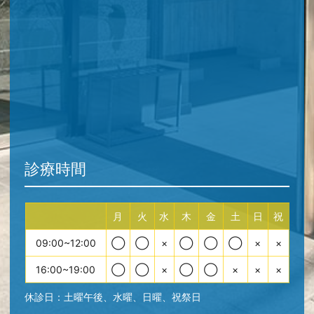
診療時間
月
火
水
木
金
土
日
祝
09:00~12:00
◯
◯
×
◯
◯
◯
×
×
16:00~19:00
◯
◯
×
◯
◯
×
×
×
休診日：土曜午後、水曜、日曜、祝祭日