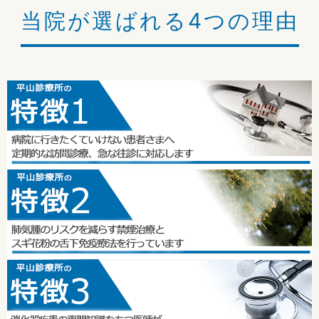
当院が選ばれる4つの理由
当院では、インフルエンザワクチンの接種もおこなっておりま
す。
＜ワクチン接種量・回数＞
6ヶ月～2歳 0.25 ml × 2回 2～4週間の間隔をあける
3歳～12歳 0.5 ml × 2回
13歳以上 0.5 ml × 1回
＜ワクチン接種料金＞
13歳以上・・・3,500円（税込）
小児1回目・・・3,000円（税込）
小児2回目・・・2,000円（税込）
65歳以上（大阪市在住の方）・・・1,500円（税込）
2024/09/10
2024年度ワクチン接種について
新型コロナワクチン、インフルエンザワクチンの予約を10月か
ら開始いたします。
詳しくは窓口までおたずねください。